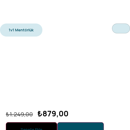
1v1 Mentörlük
₺
879,00
₺
1.249,00
Sepete Ekle
Hemen Al